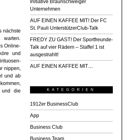
Initiative Braunschweiger
Unternehmen
AUF EINEN KAFFEE MIT! Der FC
St. Pauli UnterstützerClub-Talk
s nächste
 warten.
FREDY ZU GAST! Der Sportfreunde-
s Online-
Talk auf vier Rädern – Staffel 1 ist
köre und
ausgestrahlt!
irituosen-
AUF EINEN KAFFEE MIT…
ur nippen,
el und ab
gekommen,
KATEGORIEN
 und die
1912er BusinessClub
App
Business Club
Business Team