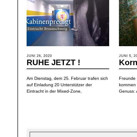
POSTED
JUNI 26, 2020
JANUAR
POSTED
JUNI 5, 2
RUHE JETZT !
Korn
ON
5,
ON
2021
Am Dienstag, dem 25. Februar trafen sich
Freunde
auf Einladung 20 Unterstützer der
kommen n
Eintracht in der Mixed-Zone,
Genuss: A