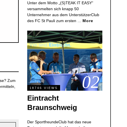
Unter dem Motto „(S)TEAK IT EASY“
versammelten sich knapp 50
Unternehmer aus dem UnterstützerClub
des FC St Pauli zum ersten …
More
02
rise? Zum
rmitteln,
18746 VIEWS
Eintracht
Braunschweig
Der SportfreundeClub hat das neue