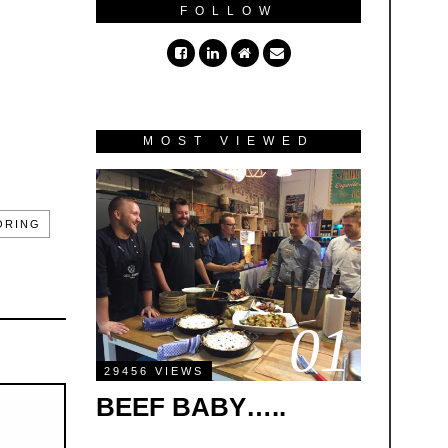
FOLLOW
MOST VIEWED
ORING
01
29456 VIEWS
BEEF BABY…..