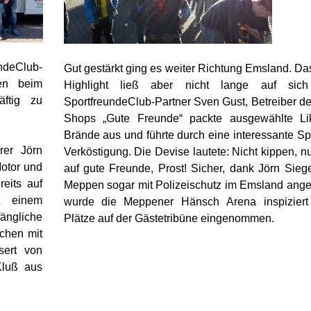
ndeClub-
Gut gestärkt ging es weiter Richtung Emsland. Da
en beim
Highlight ließ aber nicht lange auf sich
ftig zu
SportfreundeClub-Partner Sven Gust, Betreiber de
Shops „Gute Freunde“ packte ausgewählte Li
Brände aus und führte durch eine interessante Sp
rer Jörn
Verköstigung. Die Devise lautete: Nicht kippen, n
Motor und
auf gute Freunde, Prost! Sicher, dank Jörn Sieg
reits auf
Meppen sogar mit Polizeischutz im Emsland an
t einem
wurde die Meppener Hänsch Arena inspiziert
ängliche
Plätze auf der Gästetribüne eingenommen.
chen mit
sert von
Kluß aus