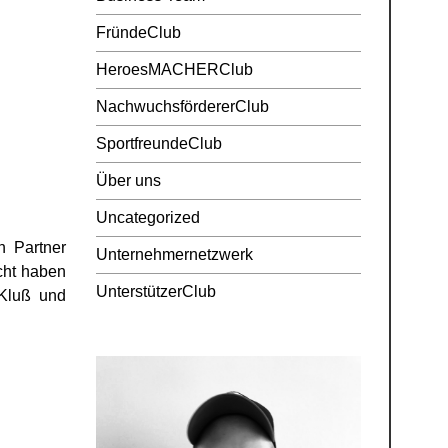
FründeClub
HeroesMACHERClub
NachwuchsfördererClub
SportfreundeClub
Über uns
Uncategorized
n Partner
Unternehmernetzwerk
cht haben
UnterstützerClub
 Kluß und