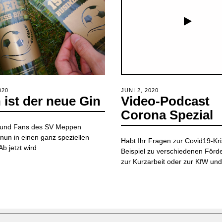
020
JANUAR
POSTED
JUNI 2, 2020
JUNI
 ist der neue Gin
Video-Podcast
14,
ON
26,
2021
2020
Corona Spezial
 und Fans des SV Meppen
un in einen ganz speziellen
Habt Ihr Fragen zur Covid19-K
b jetzt wird
Beispiel zu verschiedenen Förde
zur Kurzarbeit oder zur KfW und