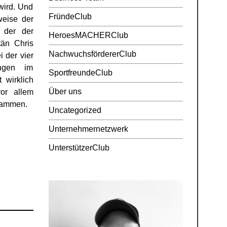
wird. Und
FründeClub
weise der
 der der
HeroesMACHERClub
tän Chris
NachwuchsfördererClub
i der vier
ingen im
SportfreundeClub
 wirklich
Über uns
vor allem
usammen.
Uncategorized
Unternehmernetzwerk
UnterstützerClub