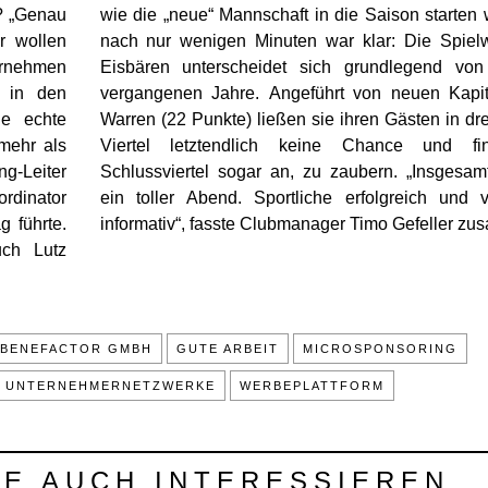
? „Genau
wie die „neue“ Mannschaft in die Saison starten 
r wollen
nach nur wenigen Minuten war klar: Die Spiel
rnehmen
Eisbären unterscheidet sich grundlegend von
a in den
vergangenen Jahre. Angeführt von neuen Kapi
ne echte
Warren (22 Punkte) ließen sie ihren Gästen in dre
 mehr als
Viertel letztendlich keine Chance und f
g-Leiter
Schlussviertel sogar an, zu zaubern. „Insgesamt
rdinator
ein toller Abend. Sportliche erfolgreich und 
g führte.
informativ“, fasste Clubmanager Timo Gefeller z
uch Lutz
BENEFACTOR GMBH
GUTE ARBEIT
MICROSPONSORING
UNTERNEHMERNETZWERKE
WERBEPLATTFORM
IE AUCH INTERESSIEREN